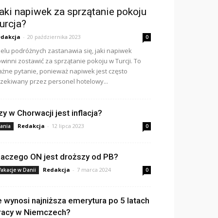
aki napiwek za sprzątanie pokoju
urcja?
dakcja
-
20 października 2023
0
elu podróżnych zastanawia się, jaki napiwek
winni zostawić za sprzątanie pokoju w Turcji. To
żne pytanie, ponieważ napiwek jest często
zekiwany przez personel hotelowy...
zy w Chorwacji jest inflacja?
Redakcja
-
12 lipca 2023
ania
0
laczego ON jest droższy od PB?
Redakcja
-
7 marca 2024
akacje w Danii
0
le wynosi najniższa emerytura po 5 latach
racy w Niemczech?