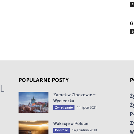
P
G
Ż
POPULARNE POSTY
P
Zamek w Złoczowie –
Ż
Wycieczka
Ż
14 lipca 2021
Zwiedzanie
P
Z
Wakacje w Polsce
14 grudnia 2018
Podróże
W