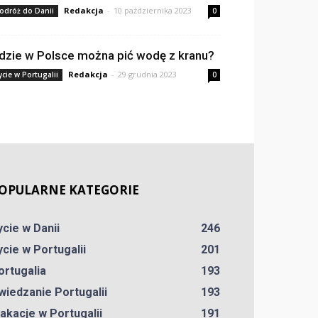
Redakcja
-
10 października 2023
odróż do Danii
0
dzie w Polsce można pić wodę z kranu?
Redakcja
-
29 grudnia 2023
ycie w Portugalii
0
OPULARNE KATEGORIE
ycie w Danii
246
ycie w Portugalii
201
ortugalia
193
wiedzanie Portugalii
193
akacje w Portugalii
191