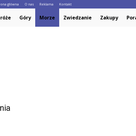
rona główna
O nas
Reklama
Kontakt
Europa.pl
róże
Góry
Morze
Zwiedzanie
Zakupy
Por
nia