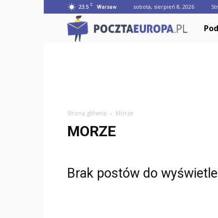
C
23.5
sobota, sierpień 8, 2026
St
Warsaw
Poczta
Pod
Strona główna
Morze
MORZE
Brak postów do wyświetle