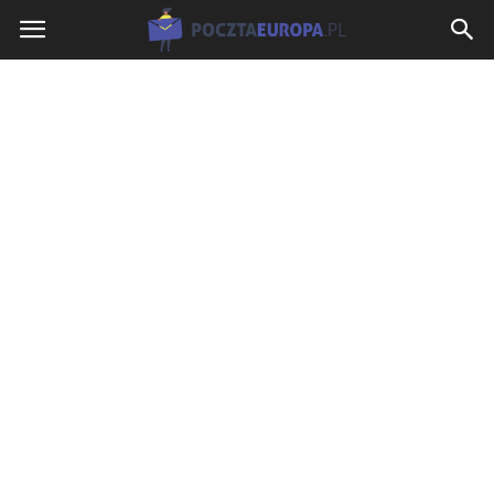
PocztaEuropa.pl