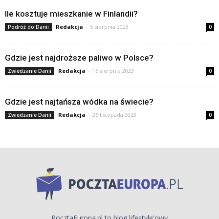
Ile kosztuje mieszkanie w Finlandii?
Redakcja
-
5 sierpnia 2023
Podróż do Danii
0
Gdzie jest najdroższe paliwo w Polsce?
Redakcja
-
16 sierpnia 2023
Zwiedzanie Danii
0
Gdzie jest najtańsza wódka na świecie?
Redakcja
-
26 listopada 2023
Zwiedzanie Danii
0
PocztaEuropa.pl to blog lifestyle'owy