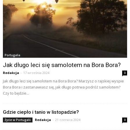
Portugalia
Jak długo leci się samolotem na Bora Bora?
Redakcja
-
17 września 2024
0
Jak długo leci się samolotem na Bora Bora? Marzysz o rajskiej wyspie
Bora Bora i zastanawiasz się, jak długo potrwa podróż samolotem?
Czy to będzie...
Gdzie ciepło i tanio w listopadzie?
Redakcja
-
21 czerwca 2024
Życie w Portugalii
0