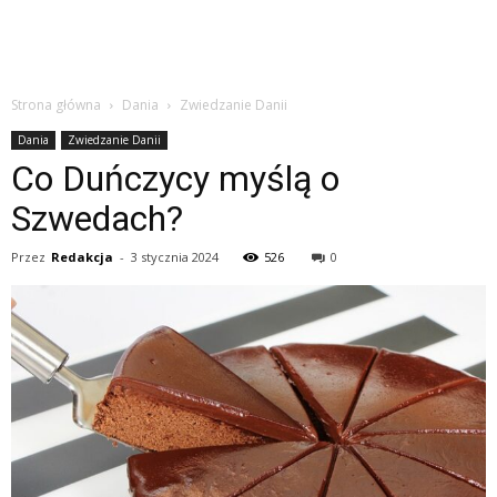
Strona główna
Dania
Zwiedzanie Danii
Dania
Zwiedzanie Danii
Co Duńczycy myślą o
Szwedach?
Przez
Redakcja
-
3 stycznia 2024
526
0