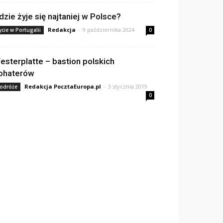
dzie żyje się najtaniej w Polsce?
Redakcja
-
9 października 2024
ycie w Portugalii
0
esterplatte – bastion polskich
ohaterów
Redakcja PocztaEuropa.pl
-
3 stycznia 2019
odróże
0