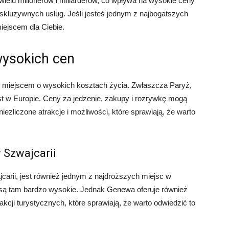
wielu milionerów i miliarderów, co wpływa na wysokie ceny
kluzywnych usług. Jeśli jesteś jednym z najbogatszych
iejscem dla Ciebie.
 wysokich cen
nież miejscem o wysokich kosztach życia. Zwłaszcza Paryż,
ast w Europie. Ceny za jedzenie, zakupy i rozrywkę mogą
iezliczone atrakcje i możliwości, które sprawiają, że warto
Szwajcarii
carii, jest również jednym z najdroższych miejsc w
i są tam bardzo wysokie. Jednak Genewa oferuje również
rakcji turystycznych, które sprawiają, że warto odwiedzić to