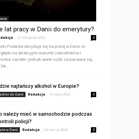
ania
le lat pracy w Danii do emerytury?
dakcja
-
27 listopada 2023
0
elu Polaków decyduje się na pracę w Danii ze
ględu na atrakcyjne warunki zatrudnienia i
sokie zarobki. Jednak wiele osób zastanawia się,
 lat...
dzie najtańszy alkohol w Europie?
Redakcja
-
16 lipca 2023
odróż do Danii
0
o należy mieć w samochodzie podczas
ntroli policji?
Redakcja
-
24 marca 2024
ycie w Danii
0