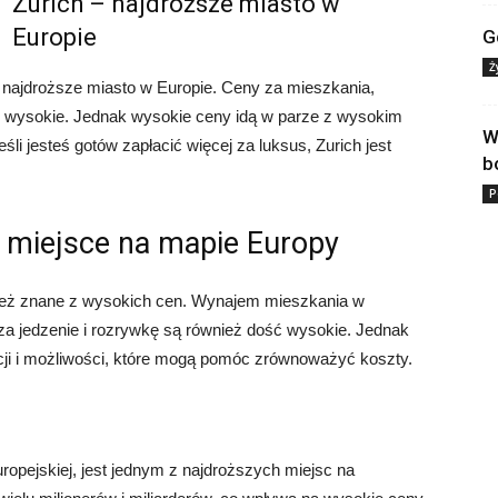
Zurich – najdroższe miasto w
Europie
G
Ż
a najdroższe miasto w Europie. Ceny za mieszkania,
le wysokie. Jednak wysokie ceny idą w parze z wysokim
W
śli jesteś gotów zapłacić więcej za luksus, Zurich jest
b
P
e miejsce na mapie Europy
ież znane z wysokich cen. Wynajem mieszkania w
a jedzenie i rozrywkę są również dość wysokie. Jednak
cji i możliwości, które mogą pomóc zrównoważyć koszty.
uropejskiej, jest jednym z najdroższych miejsc na