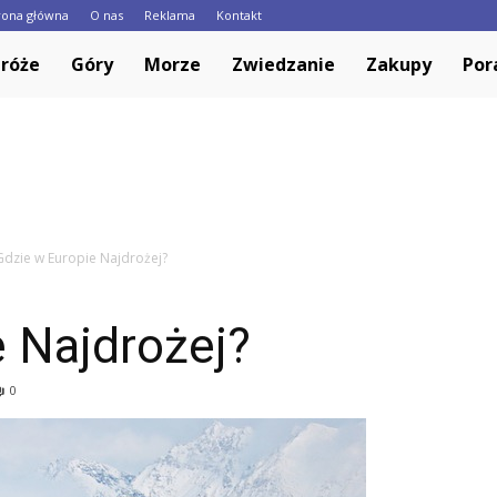
rona główna
O nas
Reklama
Kontakt
Europa.pl
róże
Góry
Morze
Zwiedzanie
Zakupy
Por
Gdzie w Europie Najdrożej?
 Najdrożej?
0