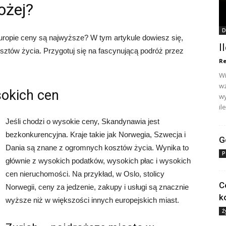
ożej?
D
uropie ceny są najwyższe? W tym artykule dowiesz się,
I
osztów życia. Przygotuj się na fascynującą podróż przez
Re
Wi
wz
sokich cen
wy
ile
Jeśli chodzi o wysokie ceny, Skandynawia jest
bezkonkurencyjna. Kraje takie jak Norwegia, Szwecja i
G
Dania są znane z ogromnych kosztów życia. Wynika to
P
głównie z wysokich podatków, wysokich płac i wysokich
cen nieruchomości. Na przykład, w Oslo, stolicy
C
Norwegii, ceny za jedzenie, zakupy i usługi są znacznie
ko
wyższe niż w większości innych europejskich miast.
Ż