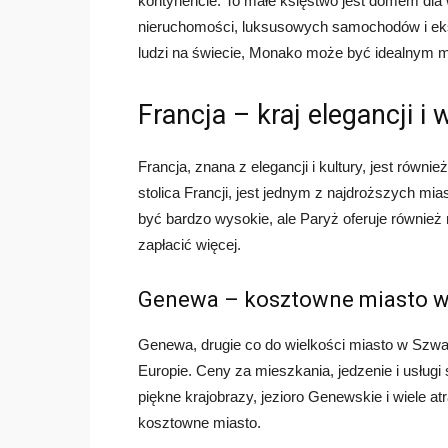
kontynencie. To małe księstwo jest domem dla 
nieruchomości, luksusowych samochodów i eks
ludzi na świecie, Monako może być idealnym m
Francja – kraj elegancji i
Francja, znana z elegancji i kultury, jest rów
stolica Francji, jest jednym z najdroższych mi
być bardzo wysokie, ale Paryż oferuje również n
zapłacić więcej.
Genewa – kosztowne miasto w 
Genewa, drugie co do wielkości miasto w Szwaj
Europie. Ceny za mieszkania, jedzenie i usług
piękne krajobrazy, jezioro Genewskie i wiele at
kosztowne miasto.