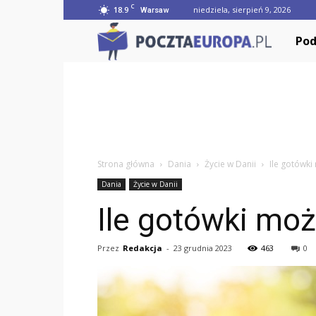
C
18.9
niedziela, sierpień 9, 2026
Warsaw
Poczta
Pod
Strona główna
Dania
Życie w Danii
Ile gotówk
Dania
Życie w Danii
Ile gotówki mo
Przez
Redakcja
-
23 grudnia 2023
463
0