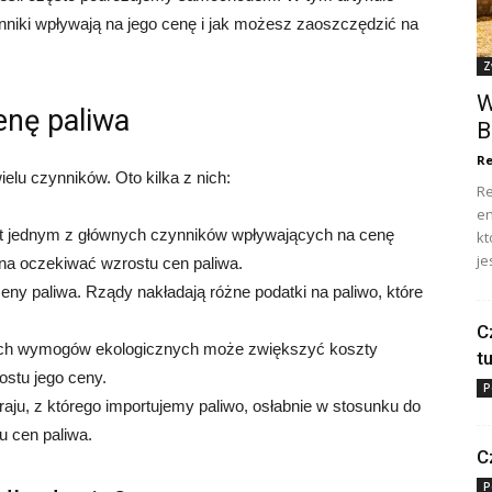
zynniki wpływają na jego cenę i jak możesz zaoszczędzić na
Z
W
enę paliwa
B
Re
elu czynników. Oto kilka z nich:
Re
en
est jednym z głównych czynników wpływających na cenę
kt
je
żna oczekiwać wzrostu cen paliwa.
eny paliwa. Rządy nakładają różne podatki na paliwo, które
C
ch wymogów ekologicznych może zwiększyć koszty
t
ostu jego ceny.
P
aju, z którego importujemy paliwo, osłabnie w stosunku do
u cen paliwa.
C
P