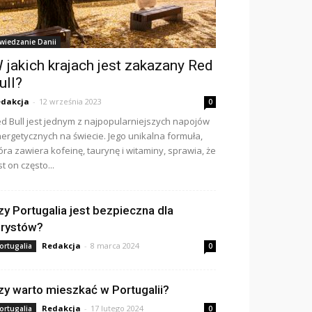
wiedzanie Danii
 jakich krajach jest zakazany Red
ull?
dakcja
-
12 września 2023
0
d Bull jest jednym z najpopularniejszych napojów
ergetycznych na świecie. Jego unikalna formuła,
óra zawiera kofeinę, taurynę i witaminy, sprawia, że
st on często...
zy Portugalia jest bezpieczna dla
urystów?
Redakcja
-
8 marca 2024
ortugalia
0
zy warto mieszkać w Portugalii?
Redakcja
-
17 lutego 2024
ortugalia
0