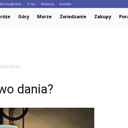
Strona główna
O nas
Reklama
Kontakt
Europa.pl
róże
Góry
Morze
Zwiedzanie
Zakupy
Por
paliwo dania?
iwo dania?