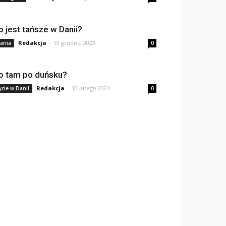
o jest tańsze w Danii?
Redakcja
-
19 grudnia 2023
ania
0
o tam po duńsku?
Redakcja
-
10 lutego 2024
ycie w Danii
0