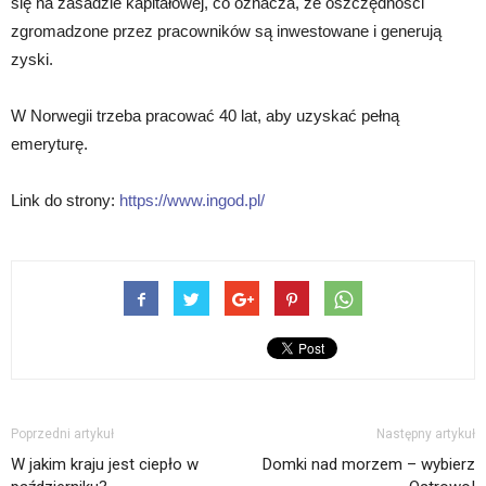
się na zasadzie kapitałowej, co oznacza, że ​​oszczędności
zgromadzone przez pracowników są inwestowane i generują
zyski.
W Norwegii trzeba pracować 40 lat, aby uzyskać pełną
emeryturę.
Link do strony:
https://www.ingod.pl/
Poprzedni artykuł
Następny artykuł
W jakim kraju jest ciepło w
Domki nad morzem – wybierz