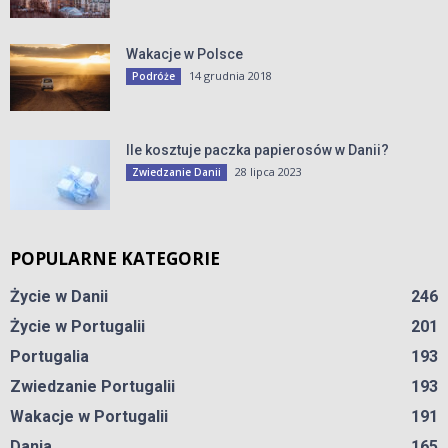
Wakacje w Polsce
14 grudnia 2018
Podróże
Ile kosztuje paczka papierosów w Danii?
28 lipca 2023
Zwiedzanie Danii
POPULARNE KATEGORIE
Życie w Danii
246
Życie w Portugalii
201
Portugalia
193
Zwiedzanie Portugalii
193
Wakacje w Portugalii
191
Dania
165