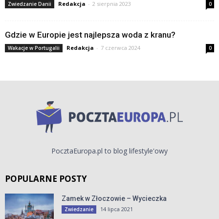
Redakcja
-
2 sierpnia 2023
Zwiedzanie Danii
0
Gdzie w Europie jest najlepsza woda z kranu?
Redakcja
-
7 czerwca 2024
Wakacje w Portugalii
0
PocztaEuropa.pl to blog lifestyle'owy
POPULARNE POSTY
Zamek w Złoczowie – Wycieczka
14 lipca 2021
Zwiedzanie