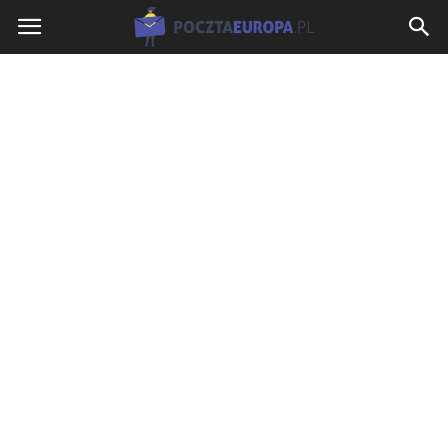
PocztaEuropa.pl