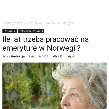
Strona główna
Portugalia
Wakacje w Portugalii
Portugalia
Wakacje w Portugalii
Ile lat trzeba pracować na
emeryturę w Norwegii?
Przez
Redakcja
-
1 stycznia 2025
655
0