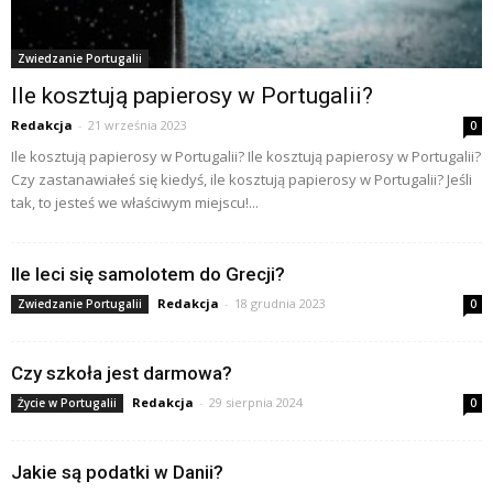
Zwiedzanie Portugalii
Ile kosztują papierosy w Portugalii?
Redakcja
-
21 września 2023
0
Ile kosztują papierosy w Portugalii? Ile kosztują papierosy w Portugalii?
Czy zastanawiałeś się kiedyś, ile kosztują papierosy w Portugalii? Jeśli
tak, to jesteś we właściwym miejscu!...
Ile leci się samolotem do Grecji?
Redakcja
-
18 grudnia 2023
Zwiedzanie Portugalii
0
Czy szkoła jest darmowa?
Redakcja
-
29 sierpnia 2024
Życie w Portugalii
0
Jakie są podatki w Danii?