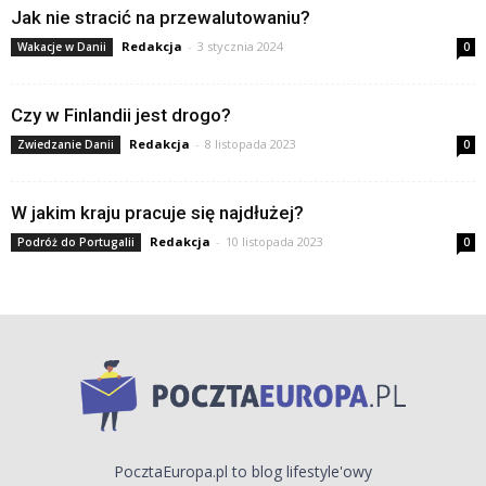
Jak nie stracić na przewalutowaniu?
Redakcja
-
3 stycznia 2024
Wakacje w Danii
0
Czy w Finlandii jest drogo?
Redakcja
-
8 listopada 2023
Zwiedzanie Danii
0
W jakim kraju pracuje się najdłużej?
Redakcja
-
10 listopada 2023
Podróż do Portugalii
0
PocztaEuropa.pl to blog lifestyle'owy