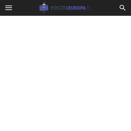
PocztaEuropa.pl