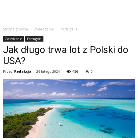
Strona główna
Zwiedzanie
Portugalia
Zwiedzanie
Portugalia
Jak długo trwa lot z Polski do
USA?
Przez
Redakcja
-
26 lutego 2024
456
0