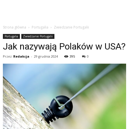
Strona główna
Portugalia
Zwiedzanie Portugalii
Portugalia
Zwiedzanie Portugalii
Jak nazywają Polaków w USA?
Przez
Redakcja
-
29 grudnia 2024
395
0