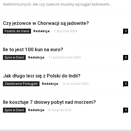
elektronicznych. Ale czy zawsze musimy wyciągać ładowarki...
Czy jeżowce w Chorwacji są jadowite?
Redakcja
-
7 stycznia 2024
Podróż do Danii
0
Ile to jest 100 kun na euro?
Redakcja
-
17 października 2023
Życie w Danii
0
Jak długo leci się z Polski do Indii?
Redakcja
-
12 września 2023
Zwiedzanie Portugalii
0
Ile kosztuje 7 dniowy pobyt nad morzem?
Redakcja
-
8 sierpnia 2023
Życie w Danii
0