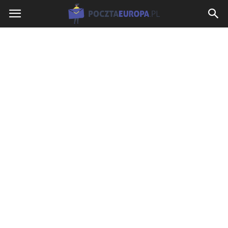
PocztaEuropa.pl