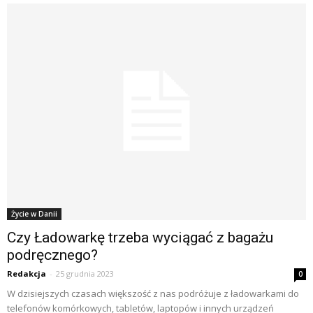
Życie w Danii
Czy Ładowarkę trzeba wyciągać z bagażu
podręcznego?
Redakcja
-
25 grudnia 2023
0
W dzisiejszych czasach większość z nas podróżuje z ładowarkami do
telefonów komórkowych, tabletów, laptopów i innych urządzeń