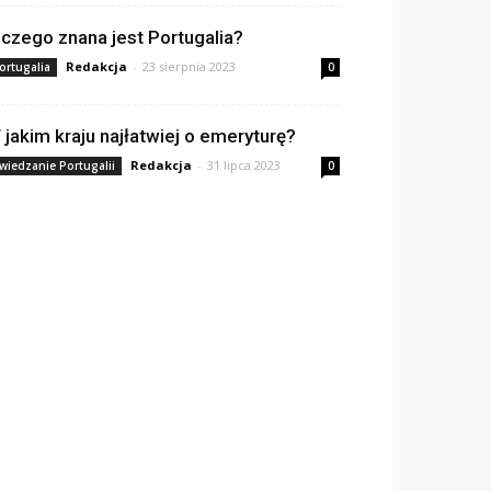
 czego znana jest Portugalia?
Redakcja
-
23 sierpnia 2023
ortugalia
0
 jakim kraju najłatwiej o emeryturę?
Redakcja
-
31 lipca 2023
wiedzanie Portugalii
0