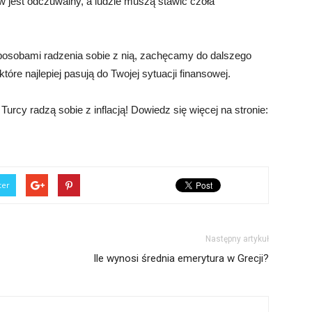
ów jest odczuwalny, a ludzie muszą stawić czoła
 sposobami radzenia sobie z nią, zachęcamy do dalszego
które najlepiej pasują do Twojej sytuacji finansowej.
Turcy radzą sobie z inflacją! Dowiedz się więcej na stronie:
ter
Następny artykuł
Ile wynosi średnia emerytura w Grecji?