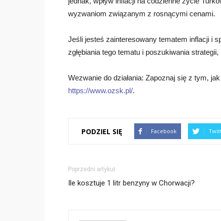
jednak, wpływ inflacji na codzienne życie Turk
wyzwaniom związanym z rosnącymi cenami.
Jeśli jesteś zainteresowany tematem inflacji i
zgłębiania tego tematu i poszukiwania strategii, 
Wezwanie do działania: Zapoznaj się z tym, jak 
https://www.ozsk.pl/
.
PODZIEL SIĘ
Facebook
Twit
Poprzedni artykuł
Ile kosztuje 1 litr benzyny w Chorwacji?