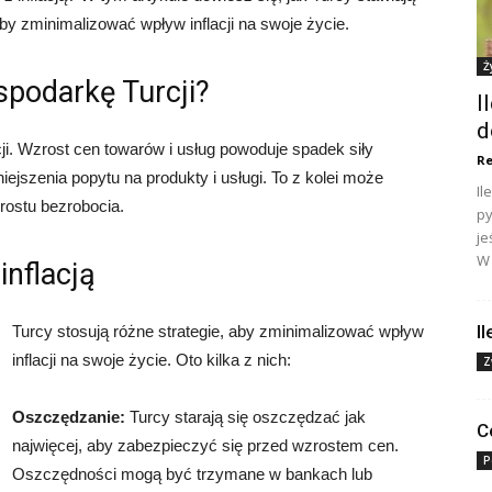
aby zminimalizować wpływ inflacji na swoje życie.
Ż
spodarkę Turcji?
I
d
i. Wzrost cen towarów i usług powoduje spadek siły
Re
ejszenia popytu na produkty i usługi. To z kolei może
Il
rostu bezrobocia.
py
je
W 
inflacją
I
Turcy stosują różne strategie, aby zminimalizować wpływ
inflacji na swoje życie. Oto kilka z nich:
Z
Oszczędzanie:
Turcy starają się oszczędzać jak
C
najwięcej, aby zabezpieczyć się przed wzrostem cen.
P
Oszczędności mogą być trzymane w bankach lub