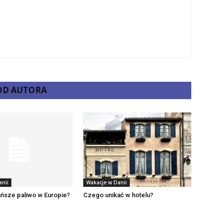
 OD AUTORA
anii
Wakacje w Danii
ańsze paliwo w Europie?
Czego unikać w hotelu?