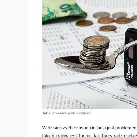
Jak Turcy radzą sobie z inflacja?
W dzisiejszych czasach inflacja jest probleme
takich krajów jest Turcja. Jak Turcy radzą sobie