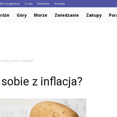
Strona główna
O nas
Reklama
Kontakt
Europa.pl
róże
Góry
Morze
Zwiedzanie
Zakupy
Por
y radzą sobie z inflacja?
sobie z inflacja?