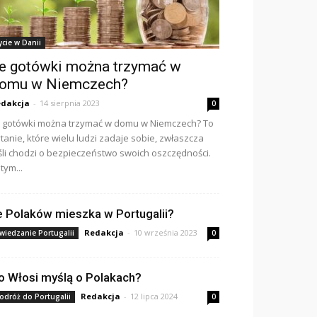
ycie w Danii
le gotówki można trzymać w
omu w Niemczech?
dakcja
-
14 sierpnia 2023
0
e gotówki można trzymać w domu w Niemczech? To
tanie, które wielu ludzi zadaje sobie, zwłaszcza
śli chodzi o bezpieczeństwo swoich oszczędności.
tym...
le Polaków mieszka w Portugalii?
Redakcja
-
10 września 2023
wiedzanie Portugalii
0
o Włosi myślą o Polakach?
Redakcja
-
12 lipca 2024
odróż do Portugalii
0