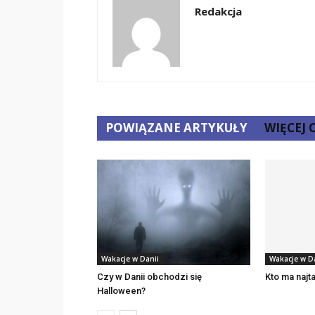
Redakcja
POWIĄZANE ARTYKUŁY
WIĘCEJ
Wakacje w Danii
Wakacje w D
Czy w Danii obchodzi się
Kto ma najt
Halloween?