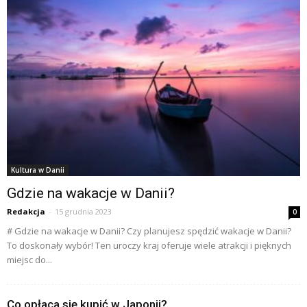
Kultura w Danii
Gdzie na wakacje w Danii?
Redakcja
-
15 grudnia 2023
0
# Gdzie na wakacje w Danii? Czy planujesz spędzić wakacje w Danii?
To doskonały wybór! Ten uroczy kraj oferuje wiele atrakcji i pięknych
miejsc do...
Co opłaca się kupić w Japonii?