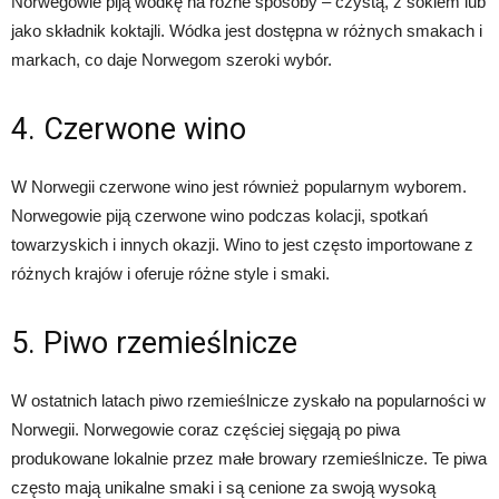
Norwegowie piją wódkę na różne sposoby – czystą, z sokiem lub
jako składnik koktajli. Wódka jest dostępna w różnych smakach i
markach, co daje Norwegom szeroki wybór.
4. Czerwone wino
W Norwegii czerwone wino jest również popularnym wyborem.
Norwegowie piją czerwone wino podczas kolacji, spotkań
towarzyskich i innych okazji. Wino to jest często importowane z
różnych krajów i oferuje różne style i smaki.
5. Piwo rzemieślnicze
W ostatnich latach piwo rzemieślnicze zyskało na popularności w
Norwegii. Norwegowie coraz częściej sięgają po piwa
produkowane lokalnie przez małe browary rzemieślnicze. Te piwa
często mają unikalne smaki i są cenione za swoją wysoką