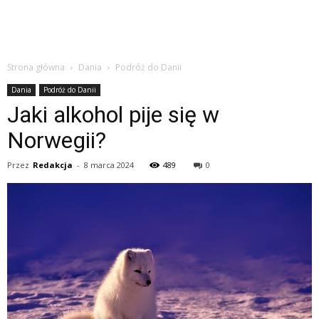
Strona główna
Dania
Podróż do Danii
Dania
Podróż do Danii
Jaki alkohol pije się w
Norwegii?
Przez
Redakcja
-
8 marca 2024
489
0