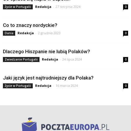
Redakcja
-
27 sierpnia 2024
Życie w Portugalii
0
Co to znaczy nordyckie?
Redakcja
-
2 grudnia 2023
Dania
0
Dlaczego Hiszpanie nie lubią Polaków?
Redakcja
-
24 lipca 2024
Zwiedzanie Portugalii
0
Jaki język jest najtrudniejszy dla Polaka?
Redakcja
-
16 marca 2024
Życie w Portugalii
0