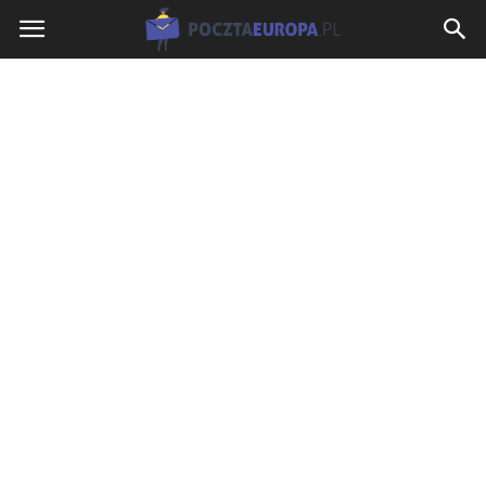
PocztaEuropa.pl