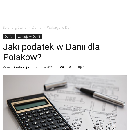
Strona główna
Dania
Wakacje w Danii
Dania
Wakacje w Danii
Jaki podatek w Danii dla
Polaków?
Przez
Redakcja
-
14 lipca 2023
518
0