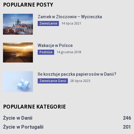
POPULARNE POSTY
Zamek w Złoczowie – Wycieczka
14 lipca 2021
Zwiedzanie
Wakacje w Polsce
14 grudnia 2018
Podróże
Ile kosztuje paczka papierosów w Danii?
28 lipca 2023
Zwiedzanie Danii
POPULARNE KATEGORIE
Życie w Danii
246
Życie w Portugalii
201