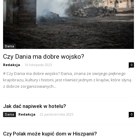
Dania
Czy Dania ma dobre wojsko?
Redakcja
-
16 listopada 2023
0
# Czy Dania ma dobre wojsko? Dania, znana ze swojego pięknego
krajobrazu, kultury i historii, jest również jednym z krajów, które słyną
z dobrze zorganizowanych...
Jak dać napiwek w hotelu?
Redakcja
-
22 października 2023
Dania
0
Czy Polak może kupić dom w Hiszpanii?