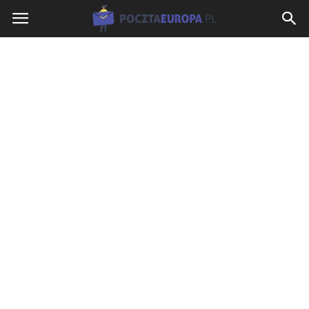
PocztaEuropa.pl