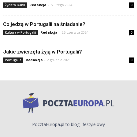
Redakcja
-
5 lutego 2024
Życie w Danii
0
Co jedzą w Portugalii na śniadanie?
Redakcja
-
25 czerwca 2024
Kultura w Portugalii
0
Jakie zwierzęta żyją w Portugalii?
Redakcja
-
2 grudnia 2023
Portugalia
0
PocztaEuropa.pl to blog lifestyle'owy