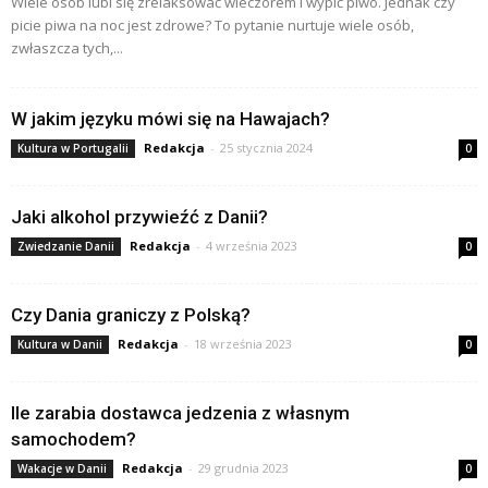
Wiele osób lubi się zrelaksować wieczorem i wypić piwo. Jednak czy
picie piwa na noc jest zdrowe? To pytanie nurtuje wiele osób,
zwłaszcza tych,...
W jakim języku mówi się na Hawajach?
Redakcja
-
25 stycznia 2024
Kultura w Portugalii
0
Jaki alkohol przywieźć z Danii?
Redakcja
-
4 września 2023
Zwiedzanie Danii
0
Czy Dania graniczy z Polską?
Redakcja
-
18 września 2023
Kultura w Danii
0
Ile zarabia dostawca jedzenia z własnym
samochodem?
Redakcja
-
29 grudnia 2023
Wakacje w Danii
0