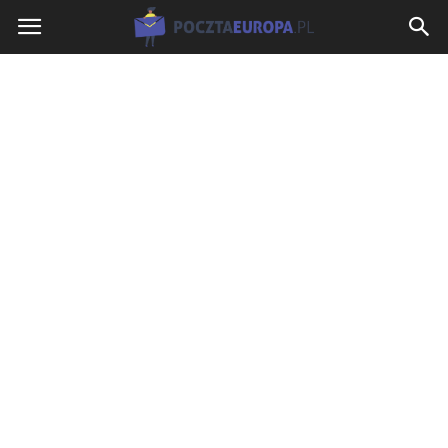
PocztaEuropa.pl