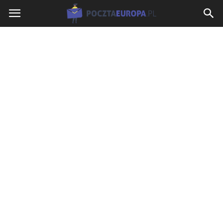
PocztaEuropa.pl