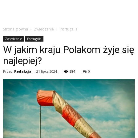
Strona główna
Zwiedzanie
Portugalia
Zwiedzanie
Portugalia
W jakim kraju Polakom żyje się
najlepiej?
Przez
Redakcja
-
21 lipca 2024
384
0