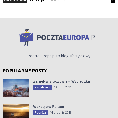
Redakcja
-
7 lutego 2024
Wakacje w Danii
0
PocztaEuropa.pl to blog lifestyle'owy
POPULARNE POSTY
Zamek w Złoczowie – Wycieczka
14 lipca 2021
Zwiedzanie
Wakacje w Polsce
14 grudnia 2018
Podróże