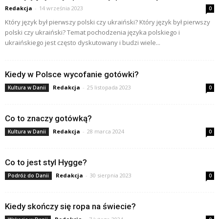
Redakcja
-
14 września 2023
0
Który język był pierwszy polski czy ukraiński? Który język był pierwszy
polski czy ukraiński? Temat pochodzenia języka polskiego i
ukraińskiego jest często dyskutowany i budzi wiele...
Kiedy w Polsce wycofanie gotówki?
Redakcja
-
25 listopada 2023
Kultura w Danii
0
Co to znaczy gotówką?
Redakcja
-
28 marca 2024
Kultura w Danii
0
Co to jest styl Hygge?
Redakcja
-
30 sierpnia 2023
Podróż do Danii
0
Kiedy skończy się ropa na świecie?