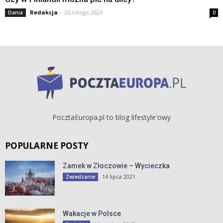
Redakcja
-
26 lutego 2024
Dania
0
PocztaEuropa.pl to blog lifestyle'owy
POPULARNE POSTY
Zamek w Złoczowie – Wycieczka
14 lipca 2021
Zwiedzanie
Wakacje w Polsce