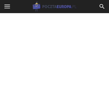
PocztaEuropa.pl