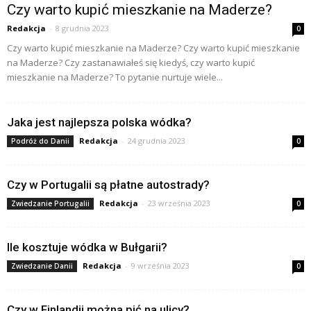
Czy warto kupić mieszkanie na Maderze?
Redakcja
-
8 grudnia 2023
0
Czy warto kupić mieszkanie na Maderze? Czy warto kupić mieszkanie
na Maderze? Czy zastanawiałeś się kiedyś, czy warto kupić
mieszkanie na Maderze? To pytanie nurtuje wiele...
Jaka jest najlepsza polska wódka?
Redakcja
-
24 grudnia 2023
Podróż do Danii
0
Czy w Portugalii są płatne autostrady?
Redakcja
-
23 września 2023
Zwiedzanie Portugalii
0
Ile kosztuje wódka w Bułgarii?
Redakcja
-
9 września 2023
Zwiedzanie Danii
0
Czy w Finlandii można pić na ulicy?