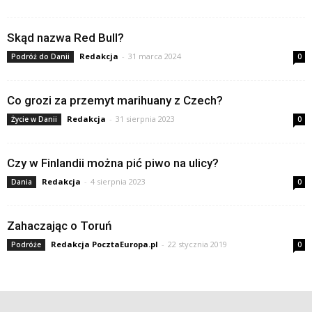
Skąd nazwa Red Bull?
Redakcja
-
31 marca 2024
Podróż do Danii
0
Co grozi za przemyt marihuany z Czech?
Redakcja
-
31 sierpnia 2023
Życie w Danii
0
Czy w Finlandii można pić piwo na ulicy?
Redakcja
-
4 sierpnia 2023
Dania
0
Zahaczając o Toruń
Redakcja PocztaEuropa.pl
-
22 stycznia 2019
Podróże
0