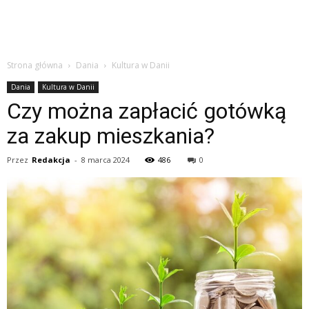
Strona główna
Dania
Kultura w Danii
Dania
Kultura w Danii
Czy można zapłacić gotówką
za zakup mieszkania?
Przez
Redakcja
-
8 marca 2024
486
0