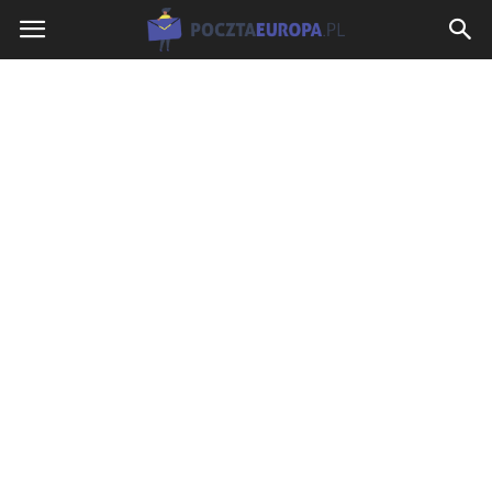
PocztaEuropa.pl