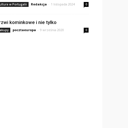
Redakcja
-
1 listopada 2024
ultura w Portugalii
0
rzwi kominkowe i nie tylko
pocztaeuropa
-
9 września 2020
akupy
0