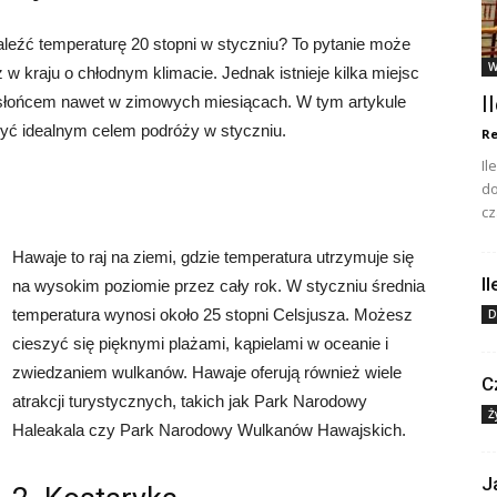
leźć temperaturę 20 stopni w styczniu? To pytanie może
W
w kraju o chłodnym klimacie. Jednak istnieje kilka miejsc
I
i słońcem nawet w zimowych miesiącach. W tym artykule
być idealnym celem podróży w styczniu.
Re
Il
do
cz
Hawaje to raj na ziemi, gdzie temperatura utrzymuje się
I
na wysokim poziomie przez cały rok. W styczniu średnia
temperatura wynosi około 25 stopni Celsjusza. Możesz
D
cieszyć się pięknymi plażami, kąpielami w oceanie i
zwiedzaniem wulkanów. Hawaje oferują również wiele
C
atrakcji turystycznych, takich jak Park Narodowy
Ż
Haleakala czy Park Narodowy Wulkanów Hawajskich.
J