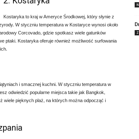
2. Kostaryka
K
Kostaryka to kraj w Ameryce Środkowej, który słynie z
D
przyrody. W styczniu temperatura w Kostaryce wynosi około
Narodowy Corcovado, gdzie spotkasz wiele gatunków
Z
owe ptaki. Kostaryka oferuje również możliwość surfowania
ich.
świątyniach i smacznej kuchni. W styczniu temperatura w
żesz odwiedzić popularne miejsca takie jak Bangkok,
eż wiele pięknych plaż, na których można odpocząć i
zpania