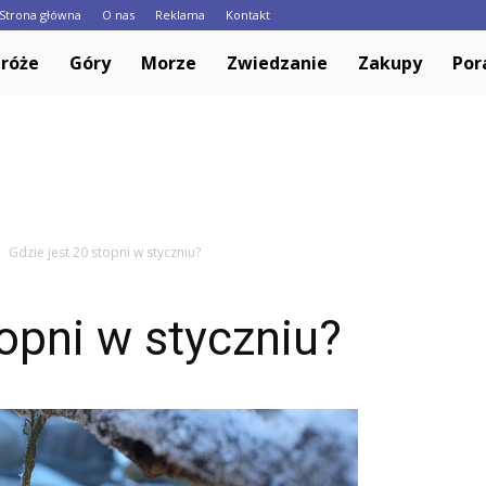
Strona główna
O nas
Reklama
Kontakt
Europa.pl
róże
Góry
Morze
Zwiedzanie
Zakupy
Por
Gdzie jest 20 stopni w styczniu?
topni w styczniu?