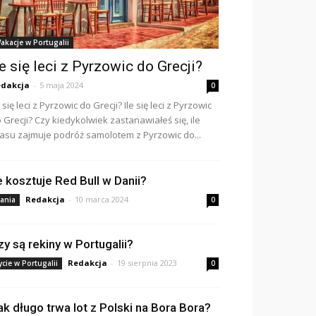
akacje w Portugalii
le się leci z Pyrzowic do Grecji?
dakcja
-
5 maja 2024
0
e się leci z Pyrzowic do Grecji? Ile się leci z Pyrzowic
 Grecji? Czy kiedykolwiek zastanawiałeś się, ile
asu zajmuje podróż samolotem z Pyrzowic do...
le kosztuje Red Bull w Danii?
Redakcja
-
10 marca 2024
ania
0
zy są rekiny w Portugalii?
Redakcja
-
19 sierpnia 2023
ycie w Portugalii
0
ak długo trwa lot z Polski na Bora Bora?