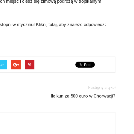
tych miejsc i ciesz się zimową podróżą w tropikalnym
topni w styczniu! Kliknij tutaj, aby znaleźć odpowiedź:
ter
Następny artykuł
Ile kun za 500 euro w Chorwacji?