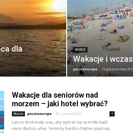
aca dla
MORZE
Wakacje i wczas
pocztaeuropa
-
13 października 201
Wakacje dla seniorów nad
morzem – jaki hotel wybrać?
pocztaeuropa
-
30 czerwca 2022
Morze
0
Lato to doskonały czas, aby wybrać się na krótki bądź
nieco dłuższy urlop. Seniorzy bardzo chętnie spędzają