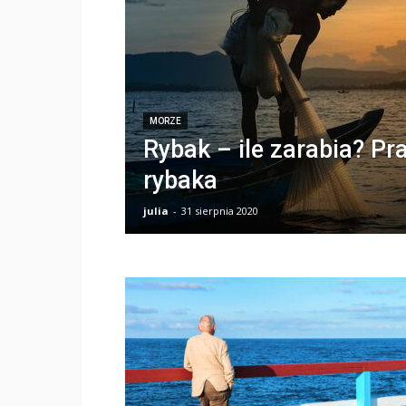
MORZE
Rybak – ile zarabia? Pr
rybaka
julia
-
31 sierpnia 2020