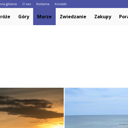
rona główna
O nas
Reklama
Kontakt
Europa.pl
róże
Góry
Morze
Zwiedzanie
Zakupy
Por