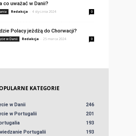
a co uważać w Danii?
Redakcja
-
4 stycznia 2024
ania
0
dzie Polacy jeżdżą do Chorwacji?
Redakcja
-
25 marca 2024
ycie w Danii
0
OPULARNE KATEGORIE
ycie w Danii
246
ycie w Portugalii
201
ortugalia
193
wiedzanie Portugalii
193