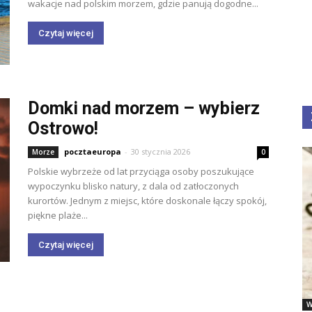
wakacje nad polskim morzem, gdzie panują dogodne...
Czytaj więcej
Domki nad morzem – wybierz
Ostrowo!
pocztaeuropa
-
30 stycznia 2026
Morze
0
Polskie wybrzeże od lat przyciąga osoby poszukujące
wypoczynku blisko natury, z dala od zatłoczonych
kurortów. Jednym z miejsc, które doskonale łączy spokój,
piękne plaże...
Czytaj więcej
W