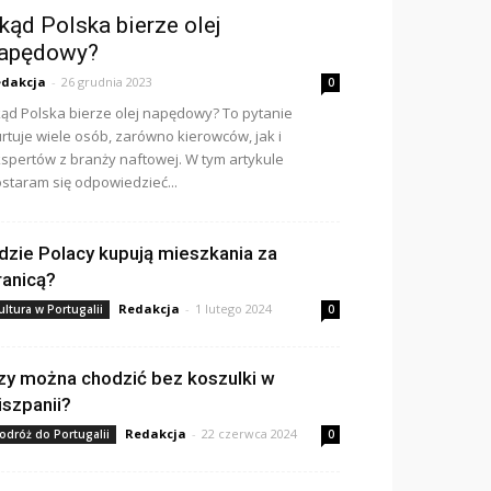
kąd Polska bierze olej
apędowy?
dakcja
-
26 grudnia 2023
0
ąd Polska bierze olej napędowy? To pytanie
rtuje wiele osób, zarówno kierowców, jak i
spertów z branży naftowej. W tym artykule
staram się odpowiedzieć...
dzie Polacy kupują mieszkania za
ranicą?
Redakcja
-
1 lutego 2024
ultura w Portugalii
0
zy można chodzić bez koszulki w
iszpanii?
Redakcja
-
22 czerwca 2024
odróż do Portugalii
0