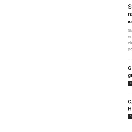
S
n
Re
Sk
nu
ek
po
G
g
K
C
H
P