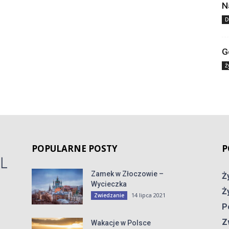
N
D
G
Ż
POPULARNE POSTY
P
Zamek w Złoczowie –
Ż
Wycieczka
Ż
14 lipca 2021
Zwiedzanie
P
Z
Wakacje w Polsce